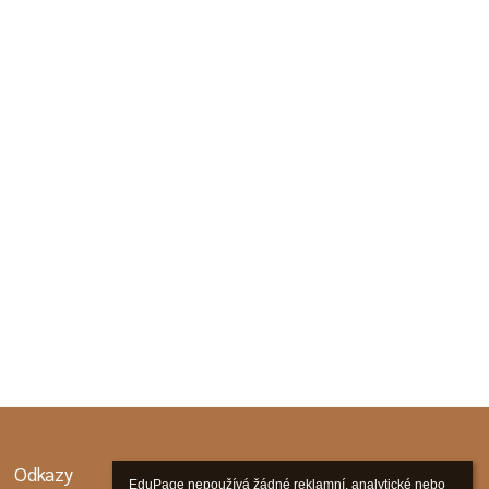
Odkazy
EduPage nepoužívá žádné reklamní, analytické nebo 