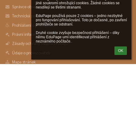
jiné soukromí ohrožující cookies. Žádné cookies se 
Správce obsahu
nesdílejí se třetími stranami.

Technická podpora
EduPage používá pouze 2 cookies – jedno nezbytné 
pro fungování přihlašování. Toto je dočasné, po zavření 
prohlížeče se odstraní.

Prohlášení o přístupnosti
Druhé cookie zvyšuje bezpečnost přihlášení – díky 
Právní informace
němu EduPage umí identifikovat přihlášení z 
neznámého počítače.
Zásady ochrany osobních údajů
OK
Údaje o provozovateli
Mapa stránek
O nás
Kontakt
Novinky
Kontakty
ZŠ a MŠ Ostrava-Hošťálkovice
info@zsvyhledy.cz
+420 595 693 000
+420 725 059 530 ředitel