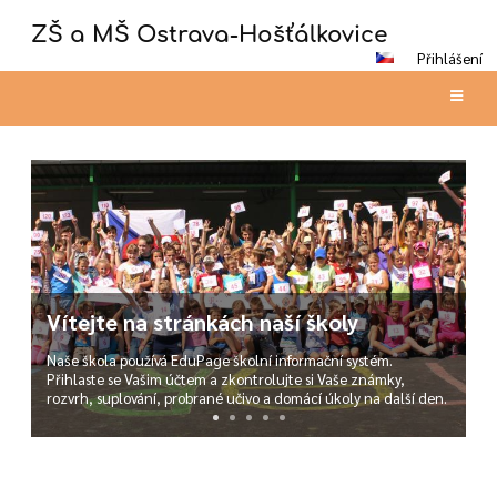
ZŠ a MŠ Ostrava-Hošťálkovice
Přihlášení
Hlavní
stránka
Aktuální informace pro rodiče a žáky
Snažíme se na této stránce poskytovat co nejaktuálnější
informace. Pro více informací si prosím prohlédněte si sekci
Novinky.