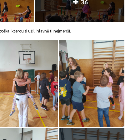
36
éka, kterou si užili hlavně ti nejmenší.