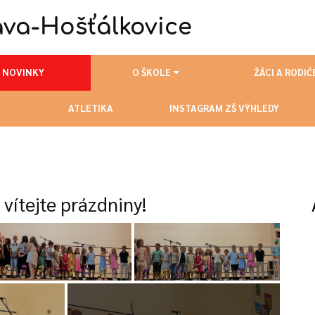
va-Hošťálkovice
NOVINKY
O ŠKOLE
ŽÁCI A RODIČ
ATLETIKA
INSTAGRAM ZŠ VÝHLEDY
vítejte prázdniny!