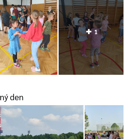
1
nný den