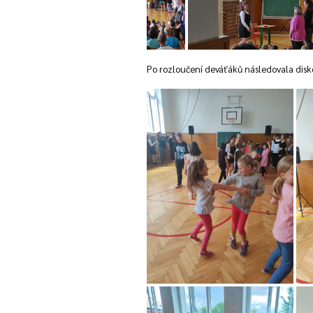
Po rozloučení deváťáků následovala diskot