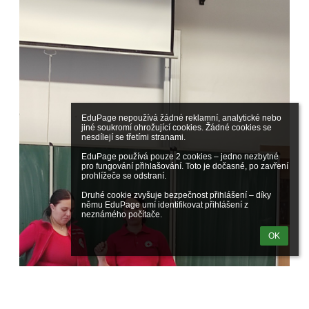
EduPage nepoužívá žádné reklamní, analytické nebo 
jiné soukromí ohrožující cookies. Žádné cookies se 
nesdílejí se třetími stranami.

EduPage používá pouze 2 cookies – jedno nezbytné 
pro fungování přihlašování. Toto je dočasné, po zavření 
prohlížeče se odstraní.

Druhé cookie zvyšuje bezpečnost přihlášení – díky 
němu EduPage umí identifikovat přihlášení z 
neznámého počítače.
OK