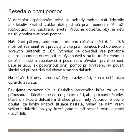
Beseda o první pomoci
V dnešním uspěchaném světě se nehody mohou stát kdykoliv
a kdekoliv. Znalost základních postupů první pomoci může být
rozhodující pro záchranu života. Proto je důležité, aby se děti
naučily poskytovat první pomoc.
Naši žáci pátého, sedmého a osmého ročníku měli 6. 1. 2025
možnost seznámit se s pravidly laické první pomoci. Pod dohledem
skvělých lektorek z ČČK Rychvald se dověděli vše potřebné
o kardiopulmonální resuscitaci. Vyzkoušeli si na figuríně nepřímou
srdeční masáž a zopakovali si postup pro přivolání první pomoci.
Dále se učili, jak poskytnout první pomoc při krvácení, jak použít
škrtidlo či přiložit tlakový obvaz a mnoho dalších.
Na závěr lektorky zodpověděly otázky dětí, které celá akce
opravdu zaujala.
Děkujeme zdravotnicím z Českého červeného kříže za velice
přínosnou a důležitou besedu nejen pro děti, ale i pro paní učitelky,
které si některé důležité instrukce připomněly. A budeme pevně
doufat, že kdyby krizová situace nastala, vybaví se nám všem
veškeré důležité pokyny, které jsme se při besedě první pomoci
dozvěděli.