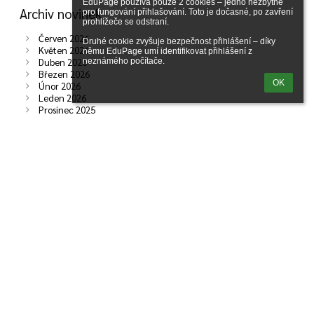
EduPage používá pouze 2 cookies – jedno nezbytné 
Archiv novinek
pro fungování přihlašování. Toto je dočasné, po zavření 
prohlížeče se odstraní.

Červen 2026
Druhé cookie zvyšuje bezpečnost přihlášení – díky 
Květen 2026
němu EduPage umí identifikovat přihlášení z 
Duben 2026
neznámého počítače.
Březen 2026
OK
Únor 2026
Leden 2026
Prosinec 2025
Listopad 2025
Říjen 2025
Září 2025
Červen 2025
Duben 2025
Březen 2025
Únor 2025
Leden 2025
Prosinec 2024
Listopad 2024
Říjen 2024
Září 2024
Červen 2024
Květen 2024
Duben 2024
Únor 2024
Prosinec 2023