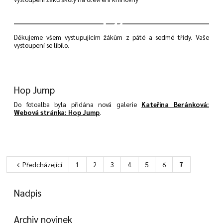
11
Děkujeme všem vystupujícím žákům z páté a sedmé třídy. Vaše
vystoupení se líbilo.
Hop Jump
Do fotoalba byla přidána nová galerie
Kateřina Beránková:
Webová stránka: Hop Jump
.
Předcházející
1
2
3
4
5
6
7
Nadpis
Archiv novinek