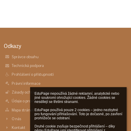
Odkazy
Správce obsahu
Technická podpora
Prohlášení o přístupnosti
Právní informace
Zásady ochrany osobních údajů
EduPage nepoužívá žádné reklamní, analytické nebo 
jiné soukromí ohrožující cookies. Žádné cookies se 
Údaje o provozovateli
nesdílejí se třetími stranami.

Mapa stránek
EduPage používá pouze 2 cookies – jedno nezbytné 
pro fungování přihlašování. Toto je dočasné, po zavření 
O nás
prohlížeče se odstraní.

Druhé cookie zvyšuje bezpečnost přihlášení – díky 
Kontakt
němu EduPage umí identifikovat přihlášení z 