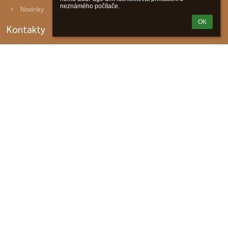
neznámého počítače.
Novinky
OK
Kontakty
ZŠ a MŠ Ostrava-Hošťálkovice
info@zsvyhledy.cz
+420 595 693 000
+420 725 059 530 ředitel
Výhledy 210
Ostrava-Hošťálkovice
72528
725 28 Ostrava
Czech Republic
IČO školy: 70 999 422
RED-IZO: 600 144 704
IZO: 102508283
ID datové schránky: hijmgae
Fotogalerie