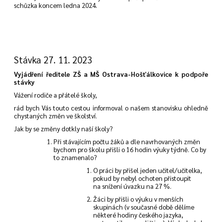
schůzka koncem ledna 2024.
Stávka 27. 11. 2023
Vyjádření ředitele ZŠ a MŠ Ostrava-Hošťálkovice k podpoře
stávky
Vážení rodiče a přátelé školy,
rád bych Vás touto cestou informoval o našem stanovisku ohledně
chystaných změn ve školství.
Jak by se změny dotkly naší školy?
Při stávajícím počtu žáků a dle navrhovaných změn
bychom pro školu přišli o 16 hodin výuky týdně. Co by
to znamenalo?
O práci by přišel jeden učitel/učitelka,
pokud by nebyl ochoten přistoupit
na snížení úvazku na 27 %.
Žáci by přišli o výuku v menších
skupinách (v současné době dělíme
některé hodiny českého jazyka,