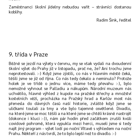
Zaměstnanci školní jídelny nebudou vařit – strávníci dostanou
koblihy.
Radim Šink, ředitel
9. třída v Praze
Běžně se jezdí na výlety v červnu, my se však vydali na dvoudenní
školní výlet do Prahy již v listopadu, proč ne, že? Ani trochu jsme
neprotestovali. :-) Když jsme zjistili, co nás v hlavním městě čeká,
těšili jsme se již od října. Co nás tedy čekalo a neminulo? Protože
holek je ve třídě o jednu více, máme tedy převahu :-), bylo
nemožné vyhnout se Palladiu a nákupům. Národní muzeum nás
uchvátilo, hlavně výhled z kupole na pražské střechy a množství
kostelních věží, procházka na Pražský hrad a Karlův most nás
přenesla do dávných časů naší historie, zvláště když jsme se
uličkami toulali za tmy a vše bylo tajemně osvětlené. Divadlo,
na které jsme se moc těšili a na které jsme se chtěli krásně nastrojit
(dokonce i kluci :-)), nám pár hodin před začátkem zrušili kvůli
covidové pohromě, která vypukla mezi herci, museli jsme si tedy
najít jiný program - výlet lodí po noční Vltavě s výhledem na noční
Prahu. Někteří z nás tvrdí, že to bylo lepší než to divadlo. :-)