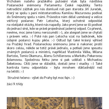
Vrcholem našeho pražského putování však byla návštěva
Poslanecké sněmovny Parlamentu České republiky. Tento
netradiční zážitek pro nás domluvil náš pan starosta Jiří Jureček,
který se spolu s paní místostarostkou Kamilou Mazurovou podíval
do Sněmovny spolu s námi. Průvodce nám dělal usměvavý a velice
vstřícný poslanec Petr Letocha, který ochotně odpovídal
na všelijaké otázky, které nás napadly. Jako první jsme se šli podívat
do jednací síně, kde se právě projednával jaderný odpad. Co přesně,
nevíme, moc jsme tomu nerozuměli :-), ale alespoň jsme se chytali
s právem veta. :-) Poté nás pan Letocha vzal na balkónek, kde
údajně poslanci kujou pikle. :-) Odtud byl také krásný výhled
na Pražský hrad. Poslaneckou sněmovnu jsme si nakonec prošli
skoro celou, někde se totiž právě jednalo, a potkali jsme spoustu
známých poslanců a ministrů, například Vlastimila Válka, Milana
Bartoše, Tomio Okamuru, Alenu Schillerovou a Markétu Pekarovou
Adamovou. Společnou fotku jsme si pak udělali s Michaelou
Šebelovou. Cítili jsme se důležitě, dostali jsme i visačky. :-) Také
kontrola tomu odpovídala - byla mnohem důkladnější než
na letišti. :-)
Stručně řečeno - výlet do Prahy byl moc fajn. :-)
žáci 9. třídy