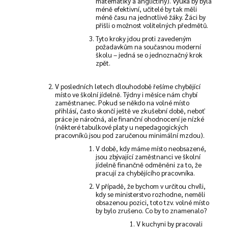
matematiky a angličtiny). Výuka by byla
méně efektivní, učitelé by tak měli
méně času na jednotlivé žáky. Žáci by
přišli o možnost volitelných předmětů.
Tyto kroky jdou proti zavedeným
požadavkům na současnou moderní
školu – jedná se o jednoznačný krok
zpět.
V posledních letech dlouhodobě řešíme chybějící
místo ve školní jídelně. Týdny i měsíce nám chybí
zaměstnanec. Pokud se někdo na volné místo
přihlásí, často skončí ještě ve zkušební době, neboť
práce je náročná, ale finanční ohodnocení je nízké
(některé tabulkové platy u nepedagogických
pracovníků jsou pod zaručenou minimální mzdou).
V době, kdy máme místo neobsazené,
jsou zbývající zaměstnanci ve školní
jídelně finančně odměněni za to, že
pracují za chybějícího pracovníka.
V případě, že bychom v určitou chvíli,
kdy se ministerstvo rozhodne, neměli
obsazenou pozici, toto tzv. volné místo
by bylo zrušeno. Co by to znamenalo?
V kuchyni by pracovali