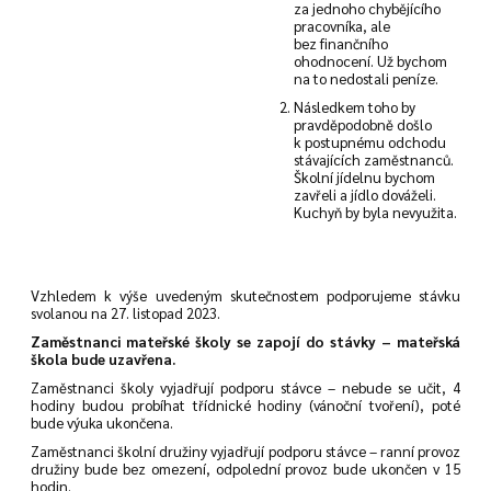
za jednoho chybějícího
pracovníka, ale
bez finančního
ohodnocení. Už bychom
na to nedostali peníze.
Následkem toho by
pravděpodobně došlo
k postupnému odchodu
stávajících zaměstnanců.
Školní jídelnu bychom
zavřeli a jídlo dováželi.
Kuchyň by byla nevyužita.
Vzhledem k výše uvedeným skutečnostem podporujeme stávku
svolanou na 27. listopad 2023.
Zaměstnanci mateřské školy se zapojí do stávky – mateřská
škola bude uzavřena.
Zaměstnanci školy vyjadřují podporu stávce – nebude se učit, 4
hodiny budou probíhat třídnické hodiny (vánoční tvoření), poté
bude výuka ukončena.
Zaměstnanci školní družiny vyjadřují podporu stávce – ranní provoz
družiny bude bez omezení, odpolední provoz bude ukončen v 15
hodin.