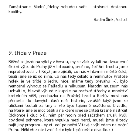
Zaměstnanci školní jídelny nebudou vařit – strávníci dostanou
koblihy.
Radim Šink, ředitel
9. třída v Praze
Běžně se jezdí na výlety v červnu, my se však vydali na dvoudenní
školní výlet do Prahy již v listopadu, proč ne, že? Ani trochu jsme
neprotestovali. :-) Když jsme zjistili, co nás v hlavním městě čeká,
těšili jsme se již od října. Co nás tedy čekalo a neminulo? Protože
holek je ve třídě o jednu více, máme tedy převahu :-), bylo
nemožné vyhnout se Palladiu a nákupům. Národní muzeum nás
uchvátilo, hlavně výhled z kupole na pražské střechy a množství
kostelních věží, procházka na Pražský hrad a Karlův most nás
přenesla do dávných časů naší historie, zvláště když jsme se
uličkami toulali za tmy a vše bylo tajemně osvětlené. Divadlo,
na které jsme se moc těšili a na které jsme se chtěli krásně nastrojit
(dokonce i kluci :-)), nám pár hodin před začátkem zrušili kvůli
covidové pohromě, která vypukla mezi herci, museli jsme si tedy
najít jiný program - výlet lodí po noční Vltavě s výhledem na noční
Prahu. Někteří z nás tvrdí, že to bylo lepší než to divadlo. :-)