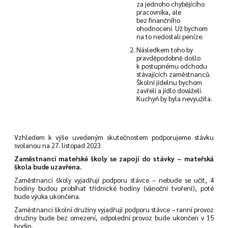
za jednoho chybějícího
pracovníka, ale
bez finančního
ohodnocení. Už bychom
na to nedostali peníze.
Následkem toho by
pravděpodobně došlo
k postupnému odchodu
stávajících zaměstnanců.
Školní jídelnu bychom
zavřeli a jídlo dováželi.
Kuchyň by byla nevyužita.
Vzhledem k výše uvedeným skutečnostem podporujeme stávku
svolanou na 27. listopad 2023.
Zaměstnanci mateřské školy se zapojí do stávky – mateřská
škola bude uzavřena.
Zaměstnanci školy vyjadřují podporu stávce – nebude se učit, 4
hodiny budou probíhat třídnické hodiny (vánoční tvoření), poté
bude výuka ukončena.
Zaměstnanci školní družiny vyjadřují podporu stávce – ranní provoz
družiny bude bez omezení, odpolední provoz bude ukončen v 15
hodin.