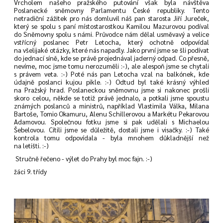
Vrcholem našeho pražského putování však byla návštěva
Poslanecké sněmovny Parlamentu České republiky. Tento
netradiční zážitek pro nás domluvil náš pan starosta Jiří Jureček,
který se spolu s paní místostarostkou Kamilou Mazurovou podíval
do Sněmovny spolu s námi. Průvodce nám dělal usměvavý a velice
vstřícný poslanec Petr Letocha, který ochotně odpovídal
na všelijaké otázky, které nás napadly. Jako první jsme se šli podívat
do jednací síně, kde se právě projednával jaderný odpad. Co přesně,
nevíme, moc jsme tomu nerozuměli :-), ale alespoň jsme se chytali
s právem veta. :-) Poté nás pan Letocha vzal na balkónek, kde
údajně poslanci kujou pikle. :-) Odtud byl také krásný výhled
na Pražský hrad. Poslaneckou sněmovnu jsme si nakonec prošli
skoro celou, někde se totiž právě jednalo, a potkali jsme spoustu
známých poslanců a ministrů, například Vlastimila Válka, Milana
Bartoše, Tomio Okamuru, Alenu Schillerovou a Markétu Pekarovou
Adamovou. Společnou fotku jsme si pak udělali s Michaelou
Šebelovou. Cítili jsme se důležitě, dostali jsme i visačky. :-) Také
kontrola tomu odpovídala - byla mnohem důkladnější než
na letišti. :-)
Stručně řečeno - výlet do Prahy byl moc fajn. :-)
žáci 9. třídy