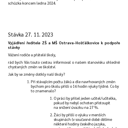
schůzka koncem ledna 2024.
Stávka 27. 11. 2023
Vyjádření ředitele ZŠ a MŠ Ostrava-Hošťálkovice k podpoře
stávky
Vážení rodiče a přátelé školy,
rád bych Vás touto cestou informoval o našem stanovisku ohledně
chystaných změn ve školství.
Jak by se změny dotkly naší školy?
Při stávajícím počtu žáků a dle navrhovaných změn
bychom pro školu přišli o 16 hodin výuky týdně. Co by
to znamenalo?
O práci by přišel jeden učitel/učitelka,
pokud by nebyl ochoten přistoupit
na snížení úvazku na 27 %.
Žáci by přišli o výuku v menších
skupinách (v současné době dělíme
některé hodiny českého jazyka,