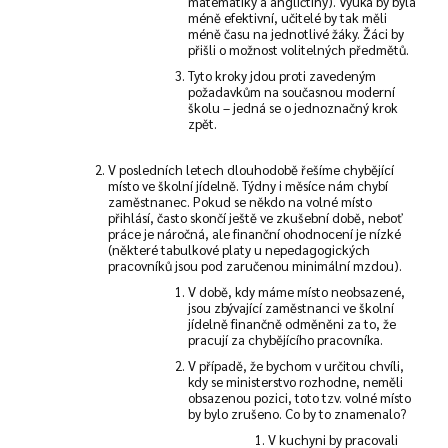
matematiky a angličtiny). Výuka by byla
méně efektivní, učitelé by tak měli
méně času na jednotlivé žáky. Žáci by
přišli o možnost volitelných předmětů.
Tyto kroky jdou proti zavedeným
požadavkům na současnou moderní
školu – jedná se o jednoznačný krok
zpět.
V posledních letech dlouhodobě řešíme chybějící
místo ve školní jídelně. Týdny i měsíce nám chybí
zaměstnanec. Pokud se někdo na volné místo
přihlásí, často skončí ještě ve zkušební době, neboť
práce je náročná, ale finanční ohodnocení je nízké
(některé tabulkové platy u nepedagogických
pracovníků jsou pod zaručenou minimální mzdou).
V době, kdy máme místo neobsazené,
jsou zbývající zaměstnanci ve školní
jídelně finančně odměněni za to, že
pracují za chybějícího pracovníka.
V případě, že bychom v určitou chvíli,
kdy se ministerstvo rozhodne, neměli
obsazenou pozici, toto tzv. volné místo
by bylo zrušeno. Co by to znamenalo?
V kuchyni by pracovali