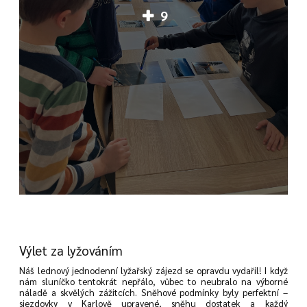
9
Výlet za lyžováním
Náš lednový jednodenní lyžařský zájezd se opravdu vydařil! I když
nám sluníčko tentokrát nepřálo, vůbec to neubralo na výborné
náladě a skvělých zážitcích. Sněhové podmínky byly perfektní –
sjezdovky v Karlově upravené, sněhu dostatek a každý