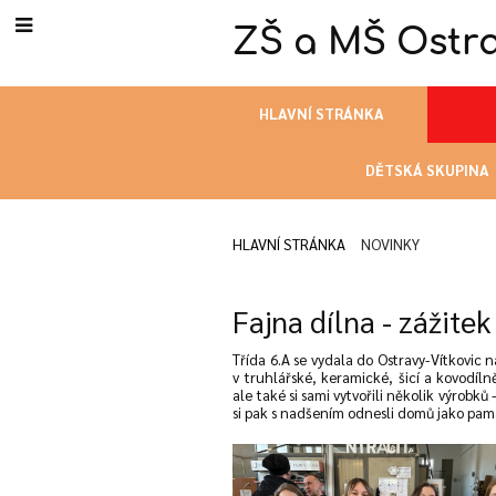
ZŠ a MŠ Ostra
HLAVNÍ STRÁNKA
DĚTSKÁ SKUPINA
HLAVNÍ STRÁNKA
NOVINKY
Novinky
Fajna dílna - zážitek
Třída 6.A se vydala do Ostravy-Vítkovic 
v truhlářské, keramické, šicí a kovodí
ale také si sami vytvořili několik výrobk
si pak s nadšením odnesli domů jako pamá