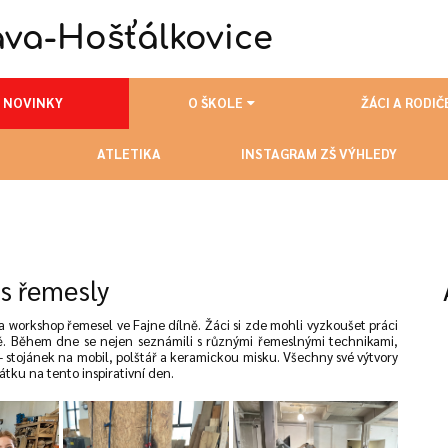
va-Hošťálkovice
NOVINKY
O ŠKOLE
ŽÁCI A RODIČ
ATLETIKA
INSTAGRAM ZŠ VÝHLEDY
 s řemesly
na workshop řemesel ve Fajne dílně. Žáci si zde mohli vyzkoušet práci
lně. Během dne se nejen seznámili s různými řemeslnými technikami,
ů – stojánek na mobil, polštář a keramickou misku. Všechny své výtvory
tku na tento inspirativní den.