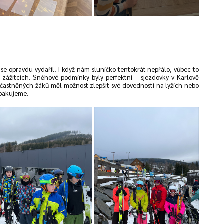
se opravdu vydařil! I když nám sluníčko tentokrát nepřálo, vůbec to
zážitcích. Sněhové podmínky byly perfektní – sjezdovky v Karlově
častněných žáků měl možnost zlepšit své dovednosti na lyžích nebo
opakujeme.