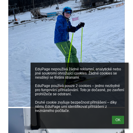
EduPage nepoužívá žádné reklamní, analytické nebo 
jiné soukromí ohrožující cookies. Žádné cookies se 
nesdílejí se třetími stranami.

EduPage používá pouze 2 cookies – jedno nezbytné 
pro fungování přihlašování. Toto je dočasné, po zavření 
prohlížeče se odstraní.

Druhé cookie zvyšuje bezpečnost přihlášení – díky 
němu EduPage umí identifikovat přihlášení z 
neznámého počítače.
OK