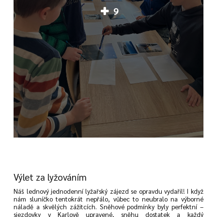
9
Výlet za lyžováním
Náš lednový jednodenní lyžařský zájezd se opravdu vydařil! I když
nám sluníčko tentokrát nepřálo, vůbec to neubralo na výborné
náladě a skvělých zážitcích. Sněhové podmínky byly perfektní –
sjezdovky v Karlově upravené, sněhu dostatek a každý