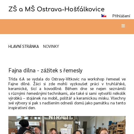
ZŠ a MŠ Ostrava-Hošťálkovice
Přihlášení
HLAVNÍ STRÁNKA
NOVINKY
Novinky
Fajna dílna - zážitek s řemesly
Třída 6.A se vydala do Ostravy-Vítkovic na workshop řemesel ve
Fajne dílně. Žáci si zde mohli vyzkoušet práci v truhlářské,
keramické, šicí a kovodílně. Během dne se nejen seznámili
s různými řemeslnými technikami, ale také si sami vytvořili několik
výrobků – stojánek na mobil, polštář a keramickou misku. Všechny
své výtvory si pak s nadšením odnesli domů jako památku na tento
inspirativní den.