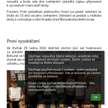
nezasílá a bude ode dne zveřejnění výsledků zápisu připravené
k vyzvednutí v kanceláři školy.
Poučení: Proti výsledkům přijímacího řízení lze podat odvolání ve
lhůtě do 15 dnů od jeho zveřejnění. Odvolání se podává u ředitele
školy a rozhoduje o něm Krajský úřad Moravskoslezského kraje.
První vysvědčení
Ve čtvrtek 29. ledna 2026 obdrželi všichni žáci své hodnocení
za pololetí. Prvňáčci s napětím očekávali své první vysvědčení.
Bohužel ve třídě řádí nějaké virózy a tak si vysvědčení odnášela ve
EduPage nepoužívá žádné reklamní, analytické nebo 
čtvrtek jen menší část z nich. A protože nemoc zastihla i jejich paní
jiné soukromí ohrožující cookies. Žádné cookies se 
učitelku, rozdával jim vysvědčení pan ředitel.
nesdílejí se třetími stranami.

EduPage používá pouze 2 cookies – jedno nezbytné 
pro fungování přihlašování. Toto je dočasné, po zavření 
prohlížeče se odstraní.

Druhé cookie zvyšuje bezpečnost přihlášení – díky 
němu EduPage umí identifikovat přihlášení z 
neznámého počítače.
OK