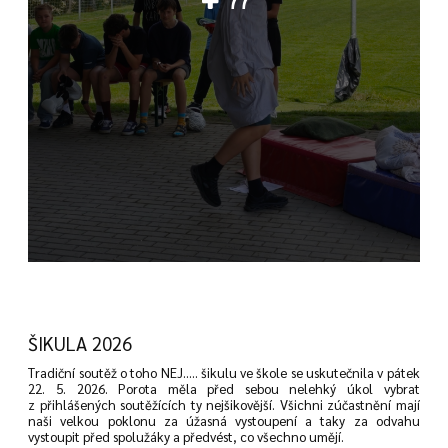
77
ŠIKULA 2026
Tradiční soutěž o toho NEJ..... šikulu ve škole se uskutečnila v pátek
22. 5. 2026. Porota měla před sebou nelehký úkol vybrat
z přihlášených soutěžících ty nejšikovější. Všichni zúčastnění mají
naši velkou poklonu za úžasná vystoupení a taky za odvahu
vystoupit před spolužáky a předvést, co všechno umějí.